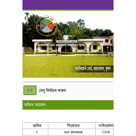
ক্যান্টনমেন্ট বোর্ড, জাহানাবাদ সেনানিবাস খুলনা।
মেনু নির্বাচন করুন
অফিস আদেশ
ক্রমিক
শিরোনাম
ডাউনলোড
1
our sirvece
Click