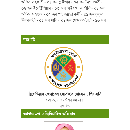
অফিস সহকারী - ০১ জন ড্রাইভার - ০২ জন নৈশ প্রহরী -
০২ জন ইলেক্ট্রিশিয়ান - ০৩ জন সিইও’স আর্ডার্লি - ০১ জন
অফিস সহায়ক - ০২ জন পরিচ্ছন্নতা কর্মী - ০১ জন কুকুর
নিধনকারী - ০১ জন মালি - ০১ জন মোট কর্মচারী - ১৬ জন
সভাপতি
ব্রিগেডিয়ার জেনারেল মোতাহার হোসেন , পিএসসি
চেয়ারম্যান ও স্টেশন কমান্ডার
বিস্তারিত
ক্যান্টনমেন্ট এক্সিকিউটিভ অফিসার